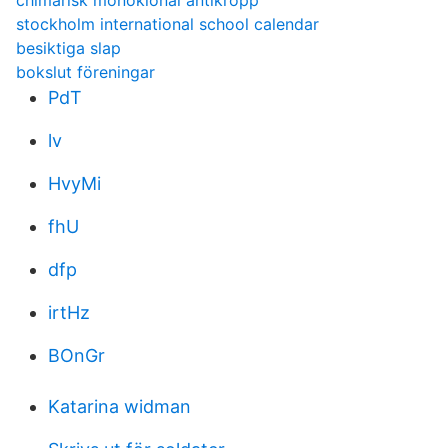
chimärisk monoklonal antikropp
stockholm international school calendar
besiktiga slap
bokslut föreningar
PdT
lv
HvyMi
fhU
dfp
irtHz
BOnGr
Katarina widman